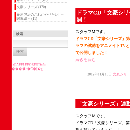
文豪シリーズ
(170)
ドラマCD「文豪シリ
藤原啓治のこれがやりたい!!～
開！
関東編～
(11)
スタッフMです。
検索
ドラマCD「文豪シリーズ」第
検
索:
ラマの試聴をアニメイトTVと、A
で公開しました！
続きを読む
@APPLEFORESTinfo
����̃c�C�[�g
2012年11月15日
文豪シリ
「文豪シリーズ」連
スタッフＭです。
ドラマCD「文豪シリーズ」第
想を頂いております！！