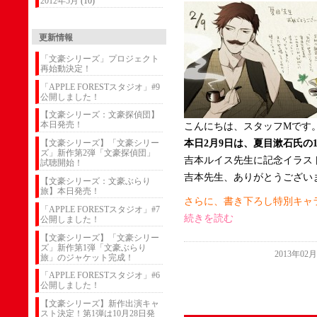
2012年5月
(10)
更新情報
「文豪シリーズ」プロジェクト
再始動決定！
「APPLE FORESTスタジオ」#9
公開しました！
【文豪シリーズ：文豪探偵団】
本日発売！
こんにちは、スタッフMです
本日2月9日は、夏目漱石氏の
【文豪シリーズ】「文豪シリー
ズ」新作第2弾「文豪探偵団」
吉本ルイス先生に記念イラス
試聴開始！
吉本先生、ありがとうござい
【文豪シリーズ：文豪ぶらり
旅】本日発売！
さらに、書き下ろし特別キャ
「APPLE FORESTスタジオ」#7
続きを読む
公開しました！
【文豪シリーズ】「文豪シリー
ズ」新作第1弾「文豪ぶらり
2013年02
旅」のジャケット完成！
「APPLE FORESTスタジオ」#6
公開しました！
【文豪シリーズ】新作出演キャ
スト決定！第1弾は10月28日発