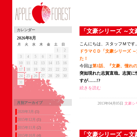
「文豪シリーズ ～文
カレンダー
2026年8月
こんにちは、スタッフＭです
月
火
水
木
金
土
日
1
2
ドラマＣＤ「文豪シリーズ 
3
4
5
6
7
8
9
た！
10
11
12
13
14
15
16
今回は
第1話、『文豪、憧れ
17
18
19
20
21
22
23
突如現れた志賀直哉。志賀に
24
25
26
27
28
29
30
すが……!?
31
« 3月
続きを読む
月別アーカイブ
2013年04月05日
文豪シ
2020年3月
(1)
2015年12月
(1)
2015年11月
(2)
「文豪シリーズ ～文
2015年10月
(4)