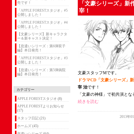
「文豪シリーズ」新
売です！
宰！
「APPLE FORESTスタジオ」#5
公開しました！
「APPLE FORESTスタジオ」#4
公開しました！
【文豪シリーズ】新キャラクタ
ー＆新キャスト決定！
【息遣いシリーズ：第6弾双子
編】本日発売！
「APPLE FORESTスタジオ」#3
公開しました！
【息遣いシリーズ：第5弾病院
文豪スタッフMです。
編】本日発売！
ドラマCD「文豪シリーズ」
宰 治
です！
カテゴリー
「文豪の神様」で初共演となる
APPLE FORESTスタジオ
(8)
続きを読む
APPLE FORESTよりお知らせ
(17)
2013年0
スタッフ日記
(21)
ホームズ
(45)
息遣いシリーズ
(64)