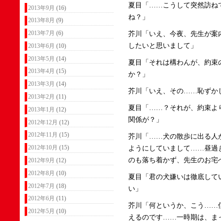
夏目「……こうして突然訪ね
2013年9月
(16)
ね？」
2013年8月
(9)
2013年7月
(6)
芥川「いえ、今夜、先生が案
したいと思いまして」
2013年6月
(10)
2013年5月
(14)
夏目「それは構わんが、約束
2013年4月
(15)
か？」
2013年3月
(14)
芥川「いえ、その……恥ずか
2013年2月
(11)
夏目「……？それが、約束よ
2013年1月
(12)
関係が？」
2012年12月
(12)
2012年11月
(15)
芥川「……犬の散歩に出る人
2012年10月
(15)
ようにしていまして……昼過
のも落ち着かず、先生のお宅
2012年9月
(12)
2012年8月
(10)
夏目「君の犬嫌いは徹底して
2012年7月
(18)
い」
2012年6月
(11)
芥川「何というか、こう……
2012年5月
(10)
えるのです……一時期は、ま