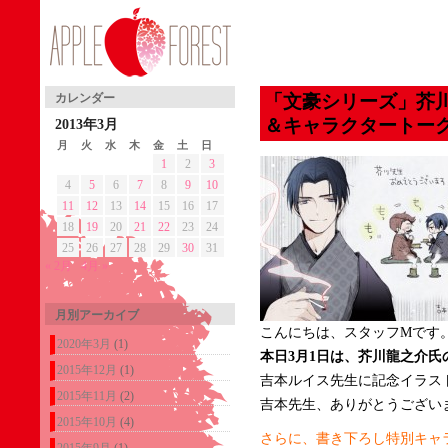
「文豪シリーズ」芥
カレンダー
＆キャラクタートー
2013年3月
月
火
水
木
金
土
日
1
2
3
4
5
6
7
8
9
10
11
12
13
14
15
16
17
18
19
20
21
22
23
24
25
26
27
28
29
30
31
« 2月
4月 »
月別アーカイブ
こんにちは、スタッフMです
2020年3月
(1)
本日3月1日は、芥川龍之介氏
2015年12月
(1)
吉本ルイス先生に記念イラス
2015年11月
(2)
吉本先生、ありがとうござい
2015年10月
(4)
さらに、書き下ろし特別キャ
2015年9月
(1)