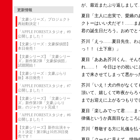
が、最近またぶり返しまして
更新情報
夏目「主人に忠実で、愛嬌の
「文豪シリーズ」プロジェクト
クトーはいい犬だぞ！……ま
再始動決定！
君の誕生日だろう。おめでと
「APPLE FORESTスタジオ」#9
公開しました！
芥川「えっ……夏目先生、わ
【文豪シリーズ：文豪探偵団】
本日発売！
っ！！（土下座）」
【文豪シリーズ】「文豪シリー
夏目「あああ芥川くん、そん
ズ」新作第2弾「文豪探偵団」
試聴開始！
れ……！ 今日はその祝いに
【文豪シリーズ：文豪ぶらり
まで来させてしまって悪かっ
旅】本日発売！
芥川「いえ！犬の件がなくて
「APPLE FORESTスタジオ」#7
公開しました！
頂いて、嬉しくて昨夜からろ
【文豪シリーズ】「文豪シリー
までお迎えに上がるつもりで
ズ」新作第1弾「文豪ぶらり
旅」のジャケット完成！
夏目「楽しみでって君……ま
「APPLE FORESTスタジオ」#6
律儀というか真面目なところ
公開しました！
【文豪シリーズ】新作出演キャ
芥川「尊敬する方に礼儀を払う
スト決定！第1弾は10月28日発
売です！
夏目「クールに見えて、情熱