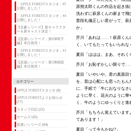
「APPLE FORESTスタジオ」#5
原朔太郎くんの作品を起き抜
公開しました！
洗わずに萩原くんの家まで飛
「APPLE FORESTスタジオ」#4
公開しました！
普段礼儀正しい君がって、萩
【文豪シリーズ】新キャラクタ
か」
ー＆新キャスト決定！
芥川「あれは……！萩原くん
【息遣いシリーズ：第6弾双子
編】本日発売！
く、いてもたってもいられな
「APPLE FORESTスタジオ」#3
夏目「ははは。まあ、それく
公開しました！
【息遣いシリーズ：第5弾病院
芥川「お恥ずかしい限りで…
編】本日発売！
夏目「いやいや。君の真面目
を、昔は心配にも思ったもん
カテゴリー
に、手紙で「牛におなりなさ
APPLE FORESTスタジオ
(8)
ように早く、花火のように華
APPLE FORESTよりお知らせ
(17)
く、牛のようにゆっくりと進
スタッフ日記
(21)
芥川「もちろん覚えています
ホームズ
(45)
てあります！」
息遣いシリーズ
(64)
夏目「って今もかね!?」