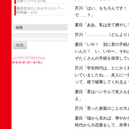
文豪シリーズ
(170)
芥川「はい、もちろんです！
藤原啓治のこれがやりたい!!～
関東編～
(11)
で……？」
夏目「ああ、私は全て燃やし
検索
芥川「……………（どんより
検
索:
夏目「いや！ 別に君の手紙
いんだ！ い、いやー、それ
@APPLEFORESTinfo
ぞたくさんの手紙を保管して
����̃c�C�[�g
芥川「学生時代は、とにかく
いていましたね……友人に一
って、後で破棄してくれるよ
夏目「君はハンサムで友人も
え」
芥川「育った家庭のことが大
夏目「端から見れば、華やか
時代から大恋愛をして、所帯