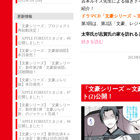
2012年5月
(10)
吉本ルイス先生による描き下
紹介！
ドラマCD「文豪シリーズ ～
更新情報
第3回は、第2話「文豪、レ
「文豪シリーズ」プロジェクト
再始動決定！
太宰氏が志賀氏の家を訪れる
「APPLE FORESTスタジオ」#9
続きを読む
公開しました！
【文豪シリーズ：文豪探偵団】
本日発売！
2013年
【文豪シリーズ】「文豪シリー
ズ」新作第2弾「文豪探偵団」
試聴開始！
【文豪シリーズ：文豪ぶらり
旅】本日発売！
「文豪シリーズ ～文
「APPLE FORESTスタジオ」#7
ト(2)公開！
公開しました！
【文豪シリーズ】「文豪シリー
ズ」新作第1弾「文豪ぶらり
旅」のジャケット完成！
「APPLE FORESTスタジオ」#6
公開しました！
【文豪シリーズ】新作出演キャ
スト決定！第1弾は10月28日発