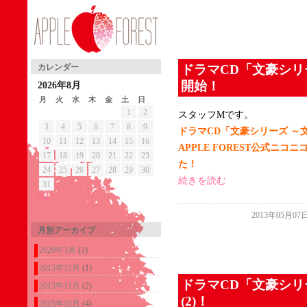
ドラマCD「文豪シリー
カレンダー
開始！
2026年8月
月
火
水
木
金
土
日
1
2
スタッフMです。
3
4
5
6
7
8
9
ドラマCD「文豪シリーズ ～
10
11
12
13
14
15
16
APPLE FOREST公式ニコ
17
18
19
20
21
22
23
た！
24
25
26
27
28
29
30
続きを読む
31
« 3月
2013年05月07
月別アーカイブ
2020年3月
(1)
2015年12月
(1)
ドラマCD「文豪シリ
2015年11月
(2)
(2)！
2015年10月
(4)