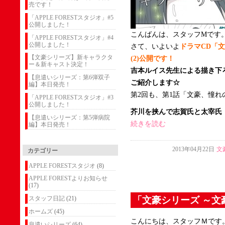
売です！
「APPLE FORESTスタジオ」#5
公開しました！
こんばんは、スタッフMです
「APPLE FORESTスタジオ」#4
公開しました！
さて、いよいよ
ドラマCD「
【文豪シリーズ】新キャラクタ
(2)公開です！
ー＆新キャスト決定！
吉本ルイス先生による描き下
【息遣いシリーズ：第6弾双子
ご紹介します☆
編】本日発売！
第2回も、第1話「文豪、憧れ
「APPLE FORESTスタジオ」#3
公開しました！
芥川を挟んで志賀氏と太宰氏（
【息遣いシリーズ：第5弾病院
続きを読む
編】本日発売！
2013年04月22日
文
カテゴリー
APPLE FORESTスタジオ
(8)
APPLE FORESTよりお知らせ
(17)
「文豪シリーズ ～文
スタッフ日記
(21)
ホームズ
(45)
こんにちは、スタッフＭです
息遣いシリーズ
(64)