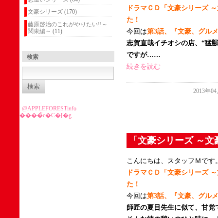
ドラマＣＤ「文豪シリーズ 
文豪シリーズ
(170)
た！
藤原啓治のこれがやりたい!!～
今回は
第3話、『文豪、グル
関東編～
(11)
志賀直哉イチオシの店、“猛
ですが……
検索
続きを読む
検
索:
2013年0
@APPLEFORESTinfo
����̃c�C�[�g
「文豪シリーズ ～文
こんにちは、スタッフＭです
ドラマＣＤ「文豪シリーズ 
た！
今回は
第3話、『文豪、グル
師匠の夏目先生に似て、甘党