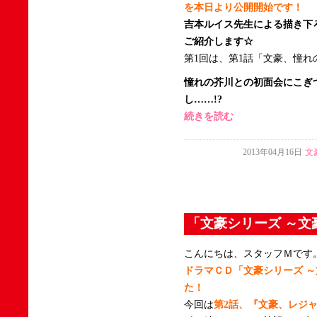
を本日より公開開始です！
吉本ルイス先生による描き下
ご紹介します☆
第1回は、第1話「文豪、憧れ
憧れの芥川との初面会にこぎ
し……!?
続きを読む
2013年04月16日
文
「文豪シリーズ ～文
こんにちは、スタッフＭです
ドラマＣＤ「文豪シリーズ 
た！
今回は
第2話、『文豪、レジ