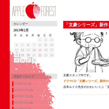
カレンダー
「文豪シリーズ」新作
2013年2月
月
火
水
木
金
土
日
1
2
3
4
5
6
7
8
9
10
11
12
13
14
15
16
17
18
19
20
21
22
23
24
25
26
27
28
« 1月
3月 »
文豪スタッフMです。
月別アーカイブ
ドラマCD「文豪シリーズ」新作の
2020年3月
(1)
吉本ルイス先生のかわいいミニ「
2015年12月
(1)
2015年11月
(2)
2015年10月
(4)
2015年9月
(1)