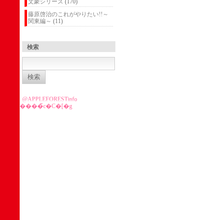
文豪シリーズ
(170)
藤原啓治のこれがやりたい!!～
関東編～
(11)
検索
検
索:
@APPLEFORESTinfo
����̃c�C�[�g