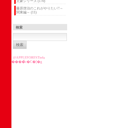
文豪シリーズ
(170)
藤原啓治のこれがやりたい!!～
関東編～
(11)
検索
検
索:
@APPLEFORESTinfo
����̃c�C�[�g