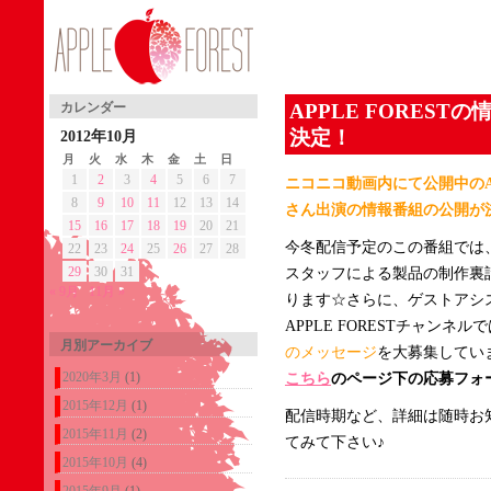
APPLE FORES
カレンダー
決定！
2012年10月
月
火
水
木
金
土
日
1
2
3
4
5
6
7
ニコニコ動画内にて公開中のAP
8
9
10
11
12
13
14
さん出演の情報番組の公開が
15
16
17
18
19
20
21
今冬配信予定のこの番組では
22
23
24
25
26
27
28
29
30
31
スタッフによる製品の制作裏
« 9月
11月 »
ります☆さらに、ゲストアシ
APPLE FORESTチャンネル
月別アーカイブ
のメッセージ
を大募集してい
2020年3月
(1)
こちら
のページ下の応募フォ
2015年12月
(1)
配信時期など、詳細は随時お
2015年11月
(2)
てみて下さい♪
2015年10月
(4)
2015年9月
(1)