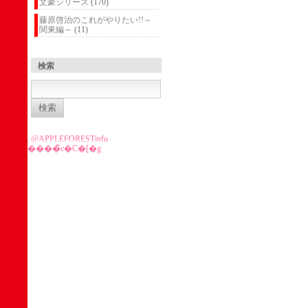
文豪シリーズ
(170)
藤原啓治のこれがやりたい!!～
関東編～
(11)
検索
検
索:
@APPLEFORESTinfo
����̃c�C�[�g