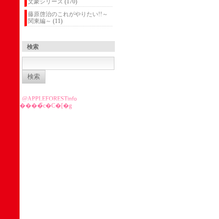
文豪シリーズ
(170)
藤原啓治のこれがやりたい!!～
関東編～
(11)
検索
検
索:
@APPLEFORESTinfo
����̃c�C�[�g