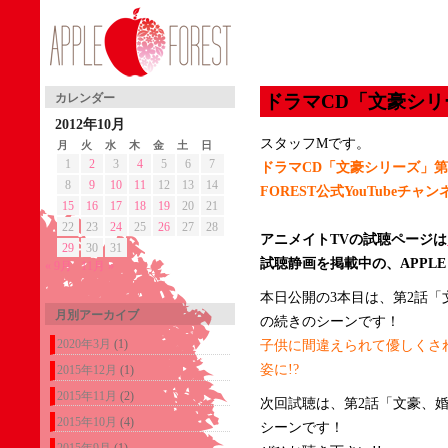
ドラマCD「文豪シリー
カレンダー
2012年10月
スタッフMです。
月
火
水
木
金
土
日
1
2
3
4
5
6
7
ドラマCD「文豪シリーズ」第2
8
9
10
11
12
13
14
FOREST公式YouTubeチ
15
16
17
18
19
20
21
22
23
24
25
26
27
28
アニメイトTVの試聴ページは
29
30
31
試聴静画を掲載中の、APPLE
« 9月
11月 »
本日公開の3本目は、第2話「
月別アーカイブ
の続きのシーンです！
2020年3月
(1)
子供に間違えられて優しくさ
姿に!?
2015年12月
(1)
2015年11月
(2)
次回試聴は、第2話「文豪、婚
2015年10月
(4)
シーンです！
2015年9月
(1)