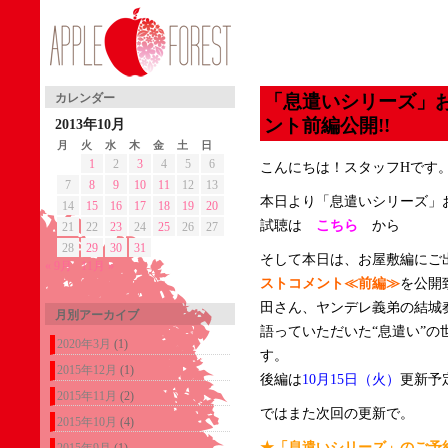
「息遣いシリーズ」
カレンダー
ント前編公開!!
2013年10月
月
火
水
木
金
土
日
1
2
3
4
5
6
こんにちは！スタッフHです
7
8
9
10
11
12
13
本日より「息遣いシリーズ」
14
15
16
17
18
19
20
試聴は
こちら
から
21
22
23
24
25
26
27
28
29
30
31
そして本日は、お屋敷編にご
« 9月
11月 »
ストコメント≪前編≫
を公開
田さん、ヤンデレ義弟の結城
月別アーカイブ
語っていただいた“息遣い”
2020年3月
(1)
す。
2015年12月
(1)
後編は
10月15日（火）
更新予
2015年11月
(2)
ではまた次回の更新で。
2015年10月
(4)
★「息遣いシリーズ」のご予
2015年9月
(1)