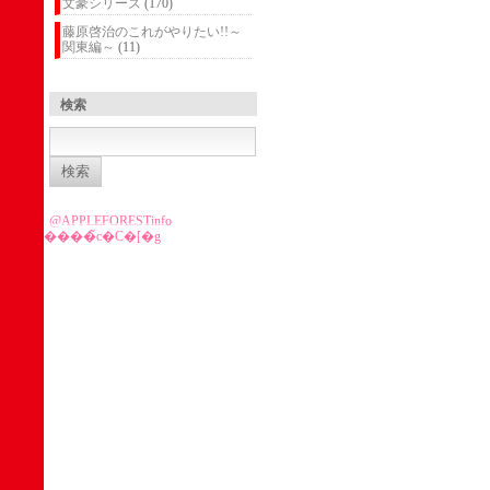
文豪シリーズ
(170)
藤原啓治のこれがやりたい!!～
関東編～
(11)
検索
検
索:
@APPLEFORESTinfo
����̃c�C�[�g