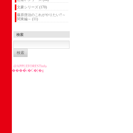
文豪シリーズ
(170)
藤原啓治のこれがやりたい!!～
関東編～
(11)
検索
検
索:
@APPLEFORESTinfo
����̃c�C�[�g