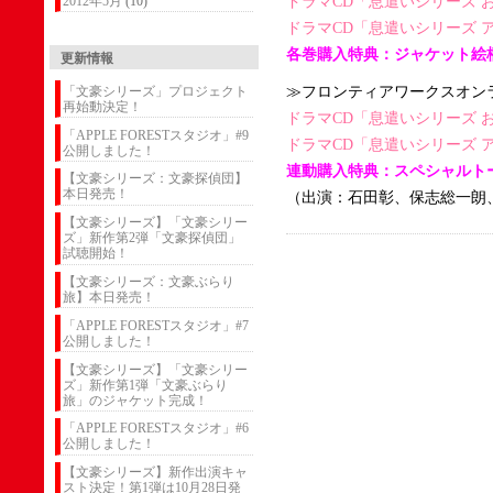
2012年5月
(10)
ドラマCD「息遣いシリーズ 
ドラマCD「息遣いシリーズ 
各巻購入特典：ジャケット絵
更新情報
「文豪シリーズ」プロジェクト
≫フロンティアワークスオン
再始動決定！
ドラマCD「息遣いシリーズ 
「APPLE FORESTスタジオ」#9
ドラマCD「息遣いシリーズ 
公開しました！
連動購入特典：スペシャルト
【文豪シリーズ：文豪探偵団】
本日発売！
（出演：石田彰、保志総一朗
【文豪シリーズ】「文豪シリー
ズ」新作第2弾「文豪探偵団」
試聴開始！
【文豪シリーズ：文豪ぶらり
旅】本日発売！
「APPLE FORESTスタジオ」#7
公開しました！
【文豪シリーズ】「文豪シリー
ズ」新作第1弾「文豪ぶらり
旅」のジャケット完成！
「APPLE FORESTスタジオ」#6
公開しました！
【文豪シリーズ】新作出演キャ
スト決定！第1弾は10月28日発