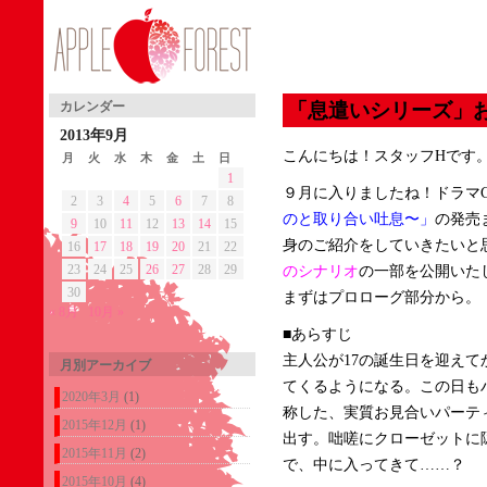
「息遣いシリーズ」お
カレンダー
2013年9月
こんにちは！スタッフHです
月
火
水
木
金
土
日
1
９月に入りましたね！ドラマC
2
3
4
5
6
7
8
のと取り合い吐息〜」
の発売
9
10
11
12
13
14
15
身のご紹介をしていきたいと
16
17
18
19
20
21
22
23
24
25
26
27
28
29
のシナリオ
の一部を公開いた
30
まずはプロローグ部分から。
« 8月
10月 »
■あらすじ
主人公が17の誕生日を迎え
月別アーカイブ
てくるようになる。この日も
2020年3月
(1)
称した、実質お見合いパーテ
2015年12月
(1)
出す。咄嗟にクローゼットに
2015年11月
(2)
で、中に入ってきて……？
2015年10月
(4)