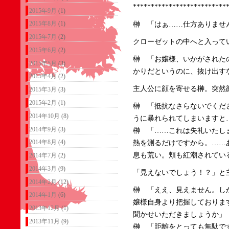
**************************
2015年9月
(1)
2015年8月
(1)
榊 「はぁ……仕方ありませ
2015年7月
(2)
クローゼットの中へと入って
2015年6月
(2)
榊 「お嬢様、いかがされた
2015年5月
(3)
かりだというのに、抜け出す
2015年4月
(2)
主人公に顔を寄せる榊。突然
2015年3月
(3)
2015年2月
(1)
榊 「抵抗なさらないでくだ
2014年10月
(8)
うに暴れられてしまいますと
2014年9月
(3)
榊 「……これは失礼いたし
2014年8月
(4)
熱を測るだけですから。……
息も荒い。頬も紅潮されてい
2014年7月
(2)
2014年3月
(9)
「見えないでしょう！？」と
2014年2月
(12)
榊 「ええ、見えません。し
2014年1月
(6)
嬢様自身より把握しておりま
2013年12月
(1)
聞かせいただきましょうか」
2013年11月
(9)
榊 「距離をとっても無駄で