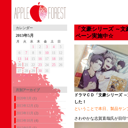
「文豪シリーズ ～文
カレンダー
ペーン実施中☆
2013年5月
月
火
水
木
金
土
日
1
2
3
4
5
6
7
8
9
10
11
12
13
14
15
16
17
18
19
20
21
22
23
24
25
26
27
28
29
30
31
« 4月
6月 »
月別アーカイブ
ドラマＣＤ「文豪シリーズ 
2020年3月
(1)
した！
2015年12月
(1)
ということで本日、製品サン
2015年11月
(2)
さわやかな志賀直哉氏が目印
2015年10月
(4)
2015年9月
(1)