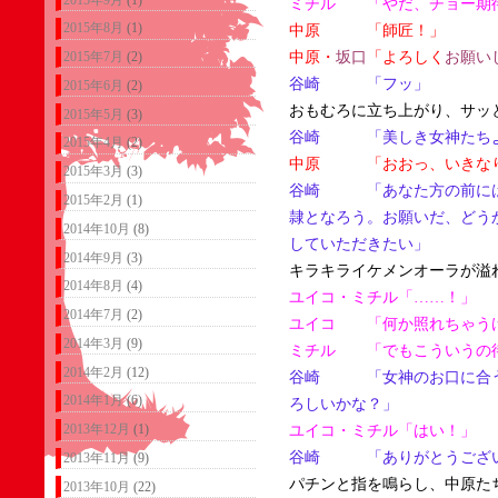
ミチル 「やだ、チョー期
2015年8月
(1)
中原 「師匠！」
2015年7月
(2)
中原・
坂口
「よろしく
お願い
谷崎 「フッ」
2015年6月
(2)
おもむろに立ち上がり、サッ
2015年5月
(3)
谷崎 「美しき女神たち
2015年4月
(2)
中原 「おおっ、いきな
2015年3月
(3)
谷崎 「あなた方の前には
2015年2月
(1)
隷となろう。お願いだ、どう
2014年10月
(8)
していただきたい」
2014年9月
(3)
キラキライケメンオーラが溢
2014年8月
(4)
ユイコ・ミチル「……！」
2014年7月
(2)
ユイコ 「何か照れちゃう
2014年3月
(9)
ミチル 「でもこういうの
2014年2月
(12)
谷崎 「女神のお口に合う
2014年1月
(6)
ろしいかな？」
2013年12月
(1)
ユイコ・ミチル「はい！」
谷崎 「ありがとうござ
2013年11月
(9)
パチンと指を鳴らし、中原た
2013年10月
(22)