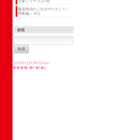
文豪シリーズ
(170)
藤原啓治のこれがやりたい!!～
関東編～
(11)
検索
検
索:
@APPLEFORESTinfo
����̃c�C�[�g