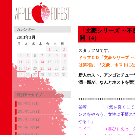
「文豪シリーズ ～不
カレンダー
開（4）
2013年3月
月
火
水
木
金
土
日
1
2
3
スタッフＭです。
4
5
6
7
8
9
10
ドラマＣＤ「文豪シリーズ 
11
12
13
14
15
16
17
は第2話、『文豪、ホストに
18
19
20
21
22
23
24
25
26
27
28
29
30
31
新人ホスト、アンゴとチュー
« 2月
4月 »
潤一郎が、なんとホストを実演
月別アーカイブ
**************************
2020年3月
(1)
谷崎 「（気を良くして）
2015年12月
(1)
ンスをやろう。女性に不慣れ
2015年11月
(2)
やる！」
2015年10月
(4)
ユイコ 「（喜び）えっ、先
2015年9月
(1)