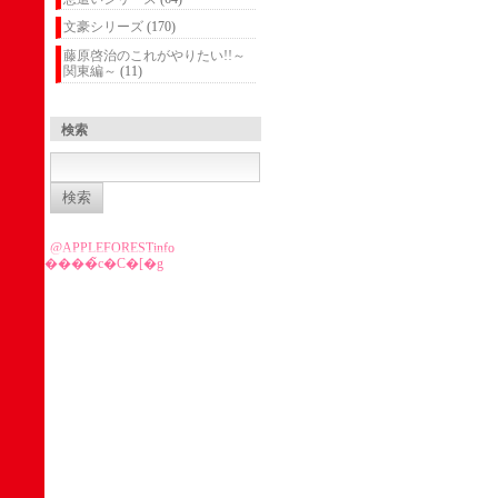
文豪シリーズ
(170)
藤原啓治のこれがやりたい!!～
関東編～
(11)
検索
検
索:
@APPLEFORESTinfo
����̃c�C�[�g