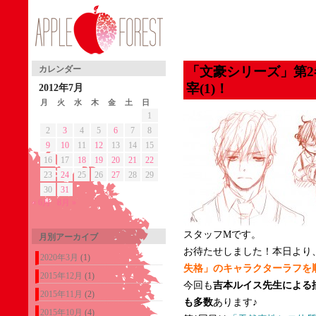
「文豪シリーズ」第2
カレンダー
宰(1)！
2012年7月
月
火
水
木
金
土
日
1
2
3
4
5
6
7
8
9
10
11
12
13
14
15
16
17
18
19
20
21
22
23
24
25
26
27
28
29
30
31
« 6月
8月 »
スタッフMです。
月別アーカイブ
お待たせしました！本日より
2020年3月
(1)
失格」のキャラクターラフを
2015年12月
(1)
今回も
吉本ルイス先生による
2015年11月
(2)
も多数
あります♪
2015年10月
(4)